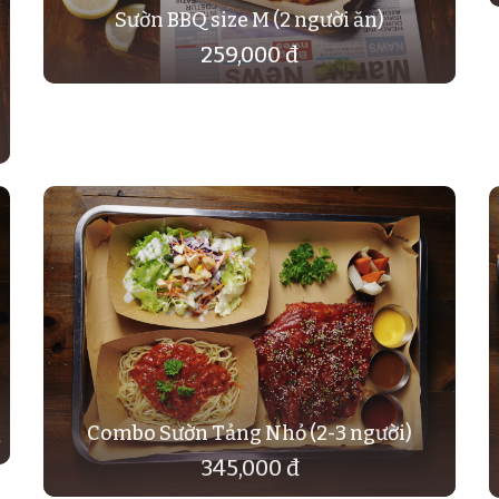
Sườn BBQ size M (2 người ăn)
259,000 đ
Combo Sườn Tảng Nhỏ (2-3 người)
345,000 đ