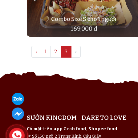
Combo Size S cho 1 người
169,000 đ
‹
1
2
3
›
SƯỜN KINGDOM - DARE TO LOVE
Có mặt trên app Grab food, Shopee food
📌 Số 15C ngõ 2 Trung Kính, Cầu Giấy.