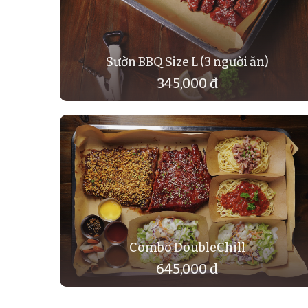
Sườn BBQ Size L (3 người ăn)
345,000 đ
Combo DoubleChill
645,000 đ