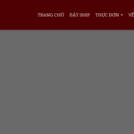
TRANG CHỦ
ĐẶT SHIP
THỰC ĐƠN
VỀ